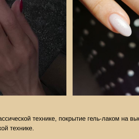
ссической технике, покрытие гель-лаком на вы
ой технике.
.