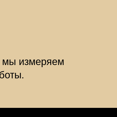
о мы измеряем
аботы.