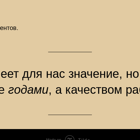
ентов.
еет для нас значение, н
не
годами
, а качеством р